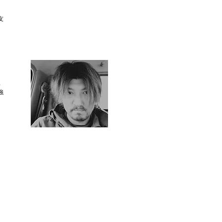
：
友
事
強