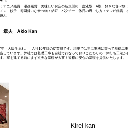
：アニメ鑑賞 漫画鑑賞 美味しいお店の新規開拓 血液型：A型​ 好きな食べ物
メン 餃子 寿司​嫌いな食べ物：納豆​​​ パクチー 休日の過ごし方：​テレビ鑑賞 
遊ぶ
寒 章夫 Akio Kan
87年・大阪生まれ。​ 入社10年目の従業員です。現場では主に重機に乗って基礎工
当しています。弊社では基礎工事も自社で行なっておりこだわりの一体打ち工法が
す。家を建てる前にまず丈夫な基礎が大事！皆様に安心の基礎を提供いたします。
​Kirei-kan