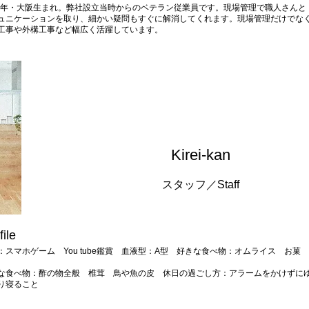
66年・大阪生まれ。弊社設立当時からのベテラン従業員です。現場管理で職人さんと
ュニケーションを取り、細かい疑問もすぐに解消してくれます。現場管理だけでな
工事や外構工事など幅広く​活躍しています。
​Kirei-kan
​スタッフ／Staff
file
：スマホゲーム You tube鑑賞 血液型：A型​ 好きな食べ物：オムライス お菓
子
な食べ物：酢の物全般 椎茸 鳥や魚の皮​ 休日の過ごし方​：アラームをかけずに
り寝ること