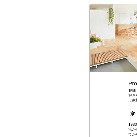
Pro
趣味
好き
：家
​寒
19
活か
てか