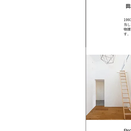
​
19
当し
物腰
す。
Pro