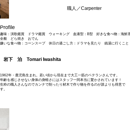
​職人／Carpenter
Profile
趣味：演歌鑑賞 ドラマ鑑賞 ウォーキング 血液型：B型​ 好きな食べ物：海鮮
全般 どら焼き おでん
嫌いな食べ物：コーンスープ​​​ 休日の過ごし方：​ドラマを見たり 銭湯に行くこと
​岩下
泊 Tomari Iwashita
1962年・鹿児島生まれ。​若い頃から現在まで大工一筋のベテランさんです。
年齢を感じさせない身体の身軽さにはスタッフ一同本当に驚かされています！
生粋の職人さんなのでカンナで削ったり材木で作り物を作るのが誰よりも得意で
す。