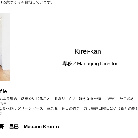
ける家づくりを目指しています。
​Kirei-kan
​専務／Managing Director
file
：工具集め 愛車をいじること 血液型：A型​ 好きな食べ物：お寿司 たこ焼き
料理​
な食べ物：グリーンピース 豆ご飯​ 休日の過ごし方：​毎週日曜日に会う孫との癒
間
河野 昌巳 Masami Kouno