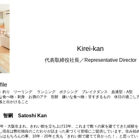
​Kirei-kan
​代表取締役社長／Representative Director
file
：釣り ツーリング ランニング ボクシング ブレイクダンス 血液型：A型​
な食べ物：刺身 お酒のアテ​​ 煎餅 嫌いな食べ物：甘すぎるもの ​休日の過ごし方
族と出かけること
 智嗣 Satoshi Kan
83年・大阪生まれ。きれい館を立ち上げ13年、
これまで数々の家を建ててきた経験を
し現在は弊社独自のこだわりが詰まった家づくり皆様にご提供しています。住み始
らはもちろんの事、10年・20年と先も「きれい館で建てて良かった！」と思ってい