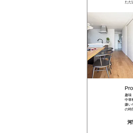
ただ
Pro
趣味
中華
嫌い
の時
​