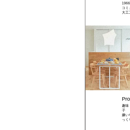
19
コミ
大工
Pro
趣味
嫌い
っく