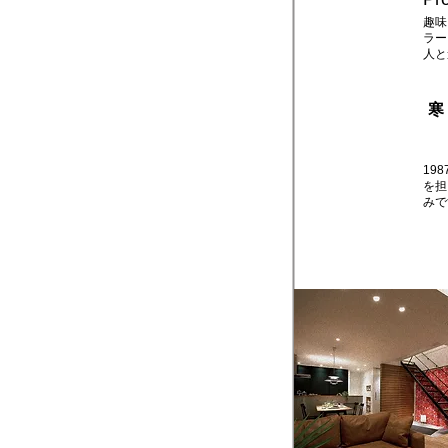
趣味
ラー
人と
​
19
を担
みで