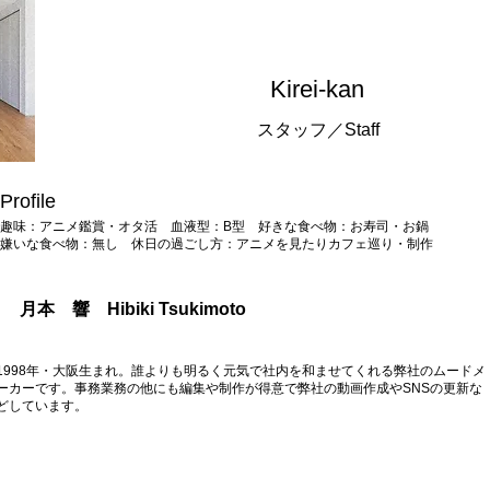
​Kirei-kan
​スタッフ／Staff
Profile
趣味：アニメ鑑賞・オタ活 血液型：B型​ 好きな食べ物：お寿司・お鍋
嫌いな食べ物：無し 休日の過ごし方：アニメを見たりカフェ巡り・制作​
​月本
響 Hibiki Tsukimoto
1998年・大阪生まれ。​誰よりも明るく元気で社内を和ませてくれる弊社のムードメ
ーカーです。
事務業務の他にも編集や制作が得意で弊社の動画作成やSNSの更新な
どしています。