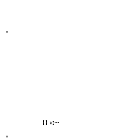
​【】/()〜