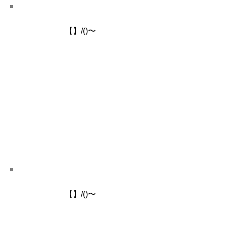
​【】/()〜
​【】/()〜